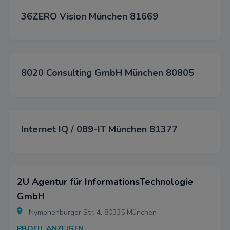
Spei
36ZERO Vision München 81669
Able
8020 Consulting GmbH München 80805
Internet IQ / 089-IT München 81377
2U Agentur für InformationsTechnologie
GmbH
Nymphenburger Str. 4, 80335 München
PROFIL ANZEIGEN