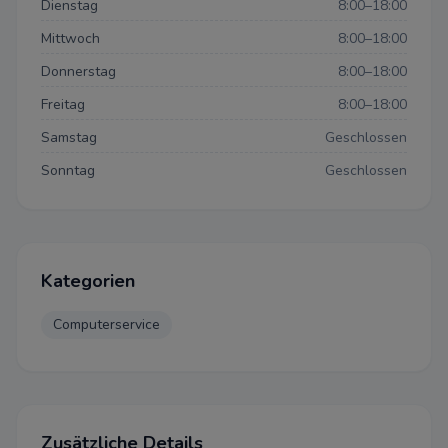
Dienstag
8:00–18:00
Datenschutzeinstellun
Mittwoch
8:00–18:00
Donnerstag
8:00–18:00
Freitag
8:00–18:00
Datenschutz-Bestimmungen
Samstag
Geschlossen
Einstellungen
Sonntag
Geschlossen
Wir bitten um Ihre Zustimmung
folgende Zwecke verwenden d
Notwendig
Kategorien
Diese Cookies sind für eine ei
Funktionalität unserer Website
Computerservice
können in unserem System nich
werden.
Performance
Dieser Cookie wird auf Website
Zusätzliche Details