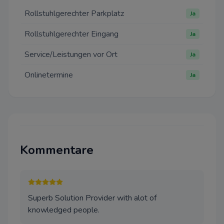
Rollstuhlgerechter Parkplatz
Ja
Rollstuhlgerechter Eingang
Ja
Datenschutz-Bestimmungen
Service/Leistungen vor Ort
Ja
Einstellungen
Onlinetermine
Ja
Wir bitten um Ihre Zustimmung
folgende Zwecke verwenden d
Notwendig
Diese Cookies sind für eine ei
Kommentare
Funktionalität unserer Website
können in unserem System nich
werden.
Performance
Superb Solution Provider with alot of
Dieser Cookie wird auf Website
knowledged people.
Cloudflare verwenden, um ihre
beschleunigen und um Bedro