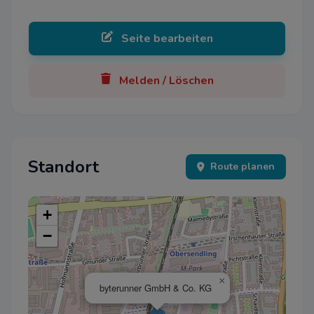
Seite bearbeiten
Melden / Löschen
Standort
Route planen
+
−
×
byterunner GmbH & Co. KG