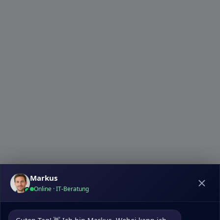
Markus
Online · IT-Beratung
Datenschutz
|
Kontakt
pcdoktormunchen.de