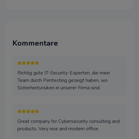
Diese Cookies sind für eine ei
Funktionalität unserer Website
können in unserem System nich
werden.
Performance
Kommentare
Dieser Cookie wird auf Website
Cloudflare verwenden, um ihre
beschleunigen und um Bedro
abzuwehren. Es werden keine 
Identifizierung der Benutzer 
Richtig gute IT-Security-Experten, die mein
weitergegeben.
Team durch Pentesting gezeigt haben, wo
Sicherheitsrisiken in unserer Firma sind.
Funktional
Wir verwenden diese Cookies,
Funktionalität zu verbessern u
Personalisierung zu ermöglichen
Chats, Videos und der Nutzung
Great company for Cybersecurity consulting and
Medien.
products. Very nice and modern office.
Werbung