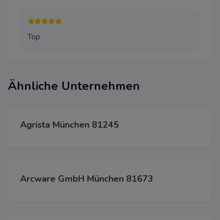
Diese Cookies werden über un
unseren Werbepartnern gesetz
Top
Akzepti
Ähnliche Unternehmen
Spei
Able
Agrista München 81245
Arcware GmbH München 81673