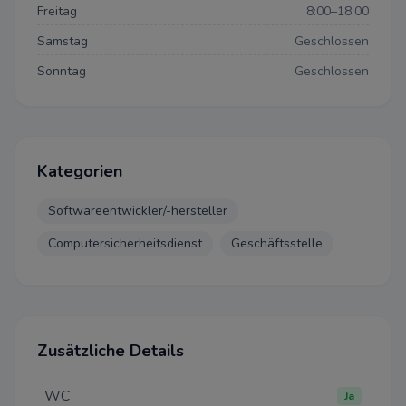
Freitag
8:00–18:00
Samstag
Geschlossen
Sonntag
Geschlossen
Kategorien
Datenschutzeinstellun
Softwareentwickler/-hersteller
Computersicherheitsdienst
Geschäftsstelle
Datenschutz-Bestimmungen
Einstellungen
Wir bitten um Ihre Zustimmung
folgende Zwecke verwenden d
Zusätzliche Details
Notwendig
WC
Ja