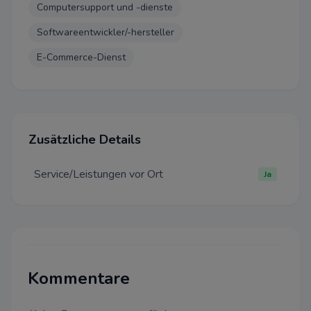
Computersupport und -dienste
Datenschutz-Bestimmungen
Softwareentwickler/-hersteller
Einstellungen
E-Commerce-Dienst
Wir bitten um Ihre Zustimmung
folgende Zwecke verwenden d
Notwendig
Zusätzliche Details
Diese Cookies sind für eine ei
Funktionalität unserer Website
Service/Leistungen vor Ort
Ja
können in unserem System nich
werden.
Performance
Dieser Cookie wird auf Website
Cloudflare verwenden, um ihre
beschleunigen und um Bedro
Kommentare
abzuwehren. Es werden keine 
Identifizierung der Benutzer 
weitergegeben.