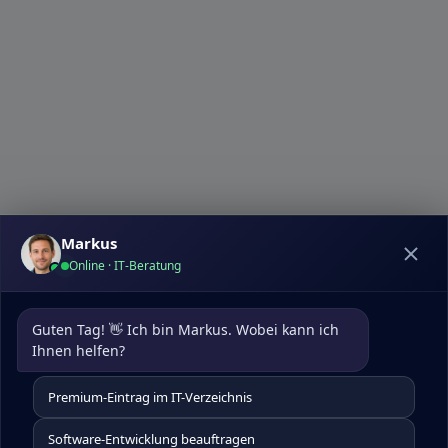
Markus
Online · IT-Beratung
Datenschutz
|
Kontakt
pcdoktormunchen.de
Guten Tag! 👋 Ich bin Markus. Wobei kann ich 
Um die Nutzererfahrung auf unserer Website zu
Ihnen helfen?
optimieren, verwenden wir Cookies. Diese helfen uns,
Besucherdaten zu analysieren, unsere Website
Premium-Eintrag im IT-Verzeichnis
kontinuierlich zu verbessern, personalisierte Inhalte zu
präsentieren und Ihnen insgesamt ein besseres Website-
Software-Entwicklung beauftragen
Erlebnis zu bieten. Für detaillierte Informationen über die