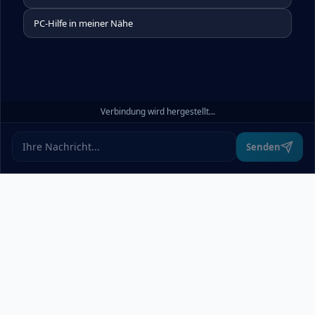
von uns eingesetzten Cookies besuchen Sie bitte unsere
PC-Hilfe in meiner Nähe
Cookie-Einstellungen.
Alle akzeptieren
Verbindung wird hergestellt...
Ablehnen
Ändern
Senden
Über uns