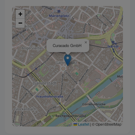
+
−
×
Curacado GmbH
Leaflet
|
© OpenStreetMap