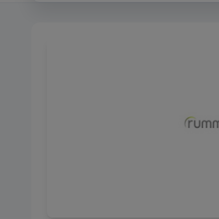
Notwendig
Diese Cookies si
und können in u
Performance
Dieser Cookie wi
zu beschleunig
zur Identifizie
Funktional
Wir verwenden di
Personalisierung
sozialen Medien
Werbung
Diese Cookies w