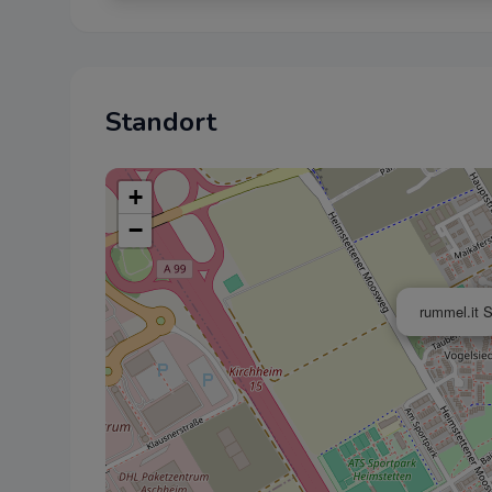
Akzeptiere
Standort
+
−
rummel.it 