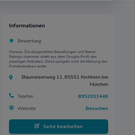
mehr
ch
Informationen
Bewertung
mehr
iten
Hinweis: Die dargestellten Bewertungen und Sterne-
Ratings stammen direkt aus dem Google-Profil des
nen
jeweiligen Anbieters. Diese spiegeln nicht die Meinung des
Portalbetreibers wider.
Blaumeisenweg 11, 85551 Kirchheim bei
mehr
München
Telefon
8952033446
Website
Besuchen
mehr
Seite bearbeiten