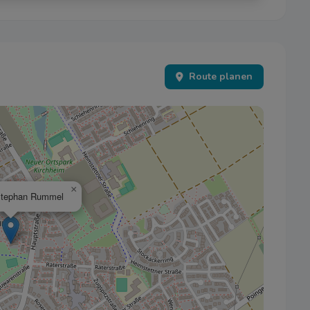
 alle
Speichern
A
Route planen
×
Stephan Rummel