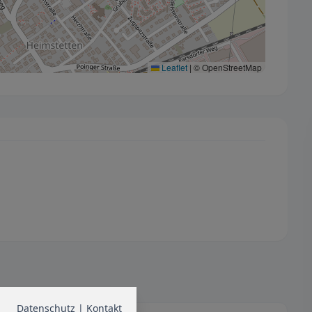
Leaflet
|
© OpenStreetMap
Datenschutz
|
Kontakt