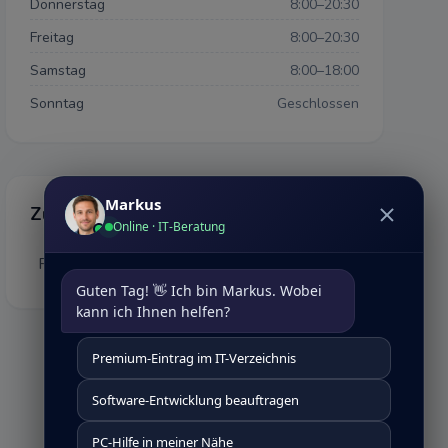
Donnerstag
8:00–20:30
Freitag
8:00–20:30
Samstag
8:00–18:00
Sonntag
Geschlossen
Markus
Zusätzliche Details
Online · IT-Beratung
Rollstuhlgerechter Parkplatz
Ja
Guten Tag! 👋 Ich bin Markus. Wobei 
kann ich Ihnen helfen?
Premium-Eintrag im IT-Verzeichnis
Software-Entwicklung beauftragen
PC-Hilfe in meiner Nähe