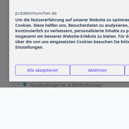
alpisoft München 80809
pcdoktormunchen.de
Um die Nutzererfahrung auf unserer Website zu optimie
Cookies. Diese helfen uns, Besucherdaten zu analysieren
kontinuierlich zu verbessern, personalisierte Inhalte zu
insgesamt ein besseres Website-Erlebnis zu bieten. Für d
AIO Deutschland München 80802
über die von uns eingesetzten Cookies besuchen Sie bitt
Einstellungen.
2U Agentur für InformationsTechnologie
Alle akzeptieren
Ablehnen
GmbH
Nymphenburger Str. 4, 80335 München
PROFIL ANZEIGEN
2U Agentur für InformationsTechnologie
GmbH