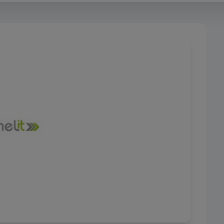
nd für eine einwandfreie Funktionalität unserer Website erforderli
nserem System nicht deaktiviert werden.
rd auf Websites gesetzt, die Cloudflare verwenden, um ihre Ladeze
en und um Bedrohungen abzuwehren. Es werden keine Informatio
rung der Benutzer gesammelt oder weitergegeben.
ese Cookies, um die Funktionalität zu verbessern und eine
 zu ermöglichen, z. B. bei Live-Chats, Videos und der Nutzung von
.
erden über unsere Website von unseren Werbepartnern gesetzt.