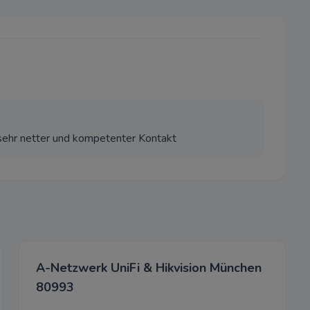
.
erden über unsere Website von unseren Werbepartnern gesetzt.
 alle
Speichern
A
 sehr netter und kompetenter Kontakt
A-Netzwerk UniFi & Hikvision München
80993