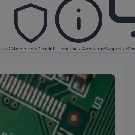
uktur
Cybersecurity / Audit
IT-Beratung / Architektur
Support / Wa