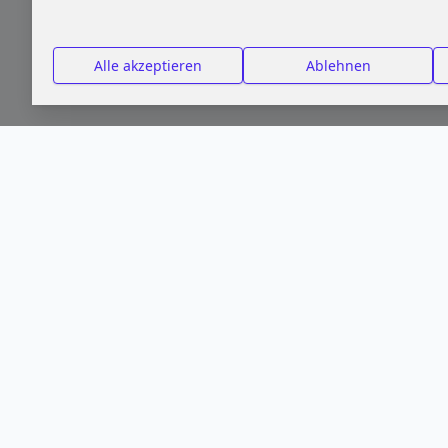
Alle akzeptieren
Ablehnen
Über uns
pcdoktormünchen.de bietet einen übersichtlichen Überblick ü
München und Umgebung – ohne Werbung oder Rankings. Wer
Reparaturen braucht, wird hier schnell fündig. Wir treffen
Bewertungen. Unser Ziel ist es, lokale Anbieter und Such
zusammenzuführen.