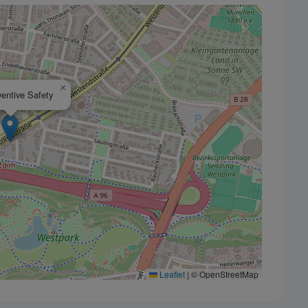
stimmungen
Einstellungen
Cookie-Richtlinie
hre Zustimmung, damit wir Ihre Daten für folgende Zwecke verwen
×
entive Safety
nd für eine einwandfreie Funktionalität unserer Website erforderli
nserem System nicht deaktiviert werden.
rd auf Websites gesetzt, die Cloudflare verwenden, um ihre Ladeze
en und um Bedrohungen abzuwehren. Es werden keine Informatio
rung der Benutzer gesammelt oder weitergegeben.
Leaflet
|
© OpenStreetMap
ese Cookies, um die Funktionalität zu verbessern und eine
 zu ermöglichen, z. B. bei Live-Chats, Videos und der Nutzung von