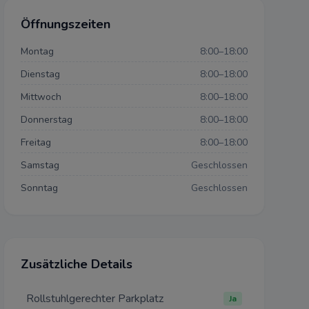
Öffnungszeiten
Montag
8:00–18:00
Dienstag
8:00–18:00
den dürfen:
Mittwoch
8:00–18:00
Donnerstag
8:00–18:00
mehr
Freitag
8:00–18:00
ch
Samstag
Geschlossen
Sonntag
Geschlossen
mehr
iten
nen
Zusätzliche Details
mehr
Rollstuhlgerechter Parkplatz
Ja