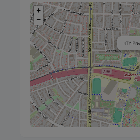
+
Datenschutz-Be
−
Wir bitten um I
4TY Prev
Notwendig
Diese Cookies si
und können in u
Performance
Dieser Cookie wi
zu beschleunig
zur Identifizie
Funktional
Wir verwenden di
Personalisierung