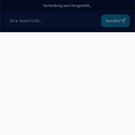
Verbindung wird hergestellt...
Ablehnen
Ändern
Senden
Über uns
pcdoktormünchen.de bietet einen übersichtlichen Überblick über
alle relevanten IT-Dienstleister in München und Umgebung –
ohne Werbung oder Rankings. Wer Computer Service,
technische Hilfe oder Reparaturen braucht, wird hier schnell
fündig. Wir treffen keine Vorauswahl und vergeben keine
Bewertungen. Unser Ziel ist es, lokale Anbieter und Suchende
unkompliziert und ohne Umwege zusammenzuführen.