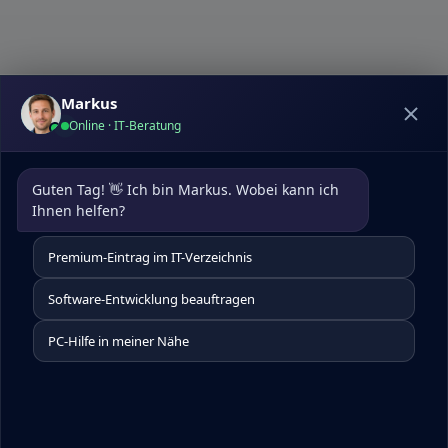
Markus
Online · IT-Beratung
Datenschutz
|
Kontakt
pcdoktormunchen.de
Guten Tag! 👋 Ich bin Markus. Wobei kann ich 
Um die Nutzererfahrung auf unserer Website zu
Ihnen helfen?
optimieren, verwenden wir Cookies. Diese helfen uns,
Besucherdaten zu analysieren, unsere Website
Premium-Eintrag im IT-Verzeichnis
kontinuierlich zu verbessern, personalisierte Inhalte zu
präsentieren und Ihnen insgesamt ein besseres Website-
Software-Entwicklung beauftragen
Erlebnis zu bieten. Für detaillierte Informationen über die
von uns eingesetzten Cookies besuchen Sie bitte unsere
PC-Hilfe in meiner Nähe
Cookie-Einstellungen.
Alle akzeptieren