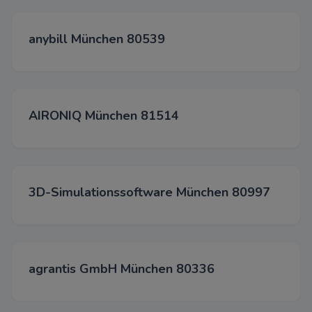
Wir verwenden diese Cookies,
Funktionalität zu verbessern u
Personalisierung zu ermöglichen
anybill München 80539
Chats, Videos und der Nutzung
Medien.
Werbung
Diese Cookies werden über un
AIRONIQ München 81514
unseren Werbepartnern gesetz
Akzepti
3D-Simulationssoftware München 80997
Spei
Able
agrantis GmbH München 80336