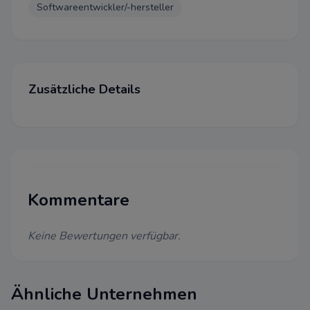
Softwareentwickler/-hersteller
Wir bitten um Ihre Zustimmung
folgende Zwecke verwenden d
Notwendig
Zusätzliche Details
Diese Cookies sind für eine ei
Funktionalität unserer Website
können in unserem System nich
werden.
Performance
Dieser Cookie wird auf Website
Kommentare
Cloudflare verwenden, um ihre
beschleunigen und um Bedro
abzuwehren. Es werden keine 
Keine Bewertungen verfügbar.
Identifizierung der Benutzer 
weitergegeben.
Funktional
Ähnliche Unternehmen