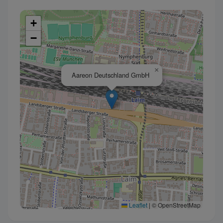
+
−
×
Aareon Deutschland GmbH
Leaflet
|
© OpenStreetMap