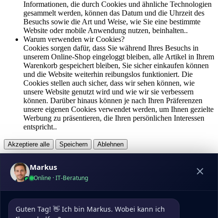
Informationen, die durch Cookies und ähnliche Technologien
gesammelt werden, können das Datum und die Uhrzeit des
Besuchs sowie die Art und Weise, wie Sie eine bestimmte
Website oder mobile Anwendung nutzen, beinhalten..
Warum verwenden wir Cookies?
Cookies sorgen dafür, dass Sie während Ihres Besuchs in
unserem Online-Shop eingeloggt bleiben, alle Artikel in Ihrem
Warenkorb gespeichert bleiben, Sie sicher einkaufen können
und die Website weiterhin reibungslos funktioniert. Die
Cookies stellen auch sicher, dass wir sehen können, wie
unsere Website genutzt wird und wie wir sie verbessern
können. Darüber hinaus können je nach Ihren Präferenzen
unsere eigenen Cookies verwendet werden, um Ihnen gezielte
Werbung zu präsentieren, die Ihren persönlichen Interessen
entspricht..
Akzeptiere alle
Speichern
Ablehnen
Über uns
Markus
Online · IT-Beratung
pcdoktormünchen.de bietet einen übersichtlichen Überblick über
alle relevanten IT-Dienstleister in München und Umgebung – ohne
Werbung oder Rankings. Wer Computer Service, technische Hilfe
Guten Tag! 👋 Ich bin Markus. Wobei kann ich 
oder Reparaturen braucht, wird hier schnell fündig. Wir treffen keine