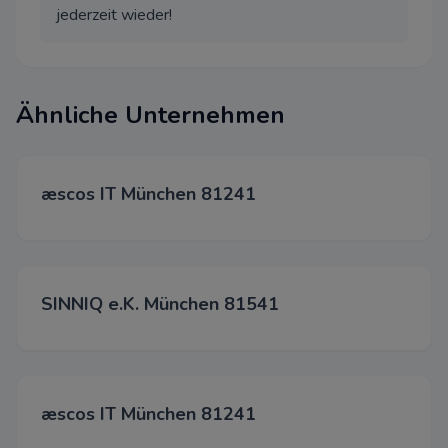
jederzeit wieder!
Diese Cookies werden über un
unseren Werbepartnern gesetz
Ähnliche Unternehmen
Akzepti
Spei
æscos IT München 81241
Able
SINNIQ e.K. München 81541
æscos IT München 81241