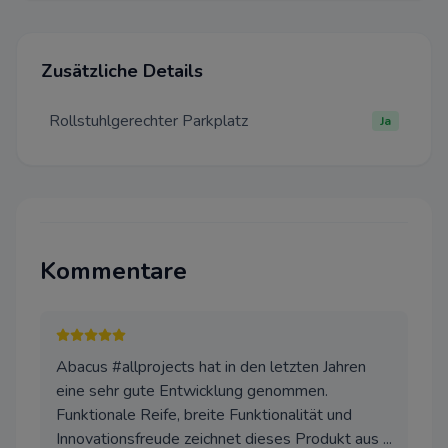
Diese Cookies sind für eine ei
Funktionalität unserer Website
können in unserem System nich
werden.
Zusätzliche Details
Performance
Rollstuhlgerechter Parkplatz
Ja
Dieser Cookie wird auf Website
Cloudflare verwenden, um ihre
beschleunigen und um Bedro
abzuwehren. Es werden keine 
Identifizierung der Benutzer 
weitergegeben.
Kommentare
Funktional
Wir verwenden diese Cookies,
Funktionalität zu verbessern u
Personalisierung zu ermöglichen
Abacus #allprojects hat in den letzten Jahren
Chats, Videos und der Nutzung
Medien.
eine sehr gute Entwicklung genommen.
Funktionale Reife, breite Funktionalität und
Werbung
Innovationsfreude zeichnet dieses Produkt aus ...