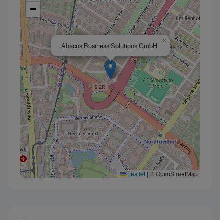
−
×
Abacus Business Solutions GmbH
Leaflet
|
© OpenStreetMap