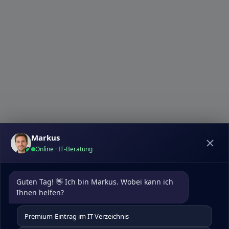
Markus
Online · IT-Beratung
Datenschutz
|
Kontakt
pcdoktormunchen.de
Guten Tag! 👋 Ich bin Markus. Wobei kann ich 
Um die Nutzererfahrung auf unserer Website zu
Ihnen helfen?
optimieren, verwenden wir Cookies. Diese helfen uns,
Besucherdaten zu analysieren, unsere Website
Premium-Eintrag im IT-Verzeichnis
kontinuierlich zu verbessern, personalisierte Inhalte zu