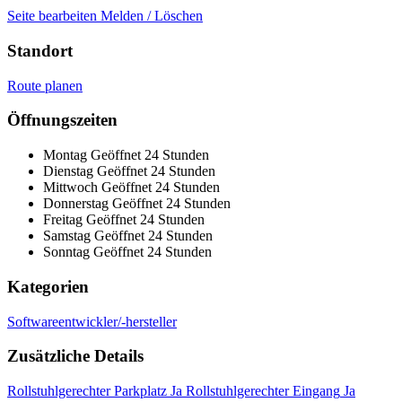
Seite bearbeiten
Melden / Löschen
Standort
Route planen
Leaflet
|
© OpenStreetMap
×
+
AKDB - Anstalt für Kommunale Datenverarbeitung
Öffnungszeiten
in Bayern
−
Montag
Geöffnet 24 Stunden
Dienstag
Geöffnet 24 Stunden
Mittwoch
Geöffnet 24 Stunden
Donnerstag
Geöffnet 24 Stunden
Freitag
Geöffnet 24 Stunden
Samstag
Geöffnet 24 Stunden
Sonntag
Geöffnet 24 Stunden
Kategorien
Softwareentwickler/-hersteller
Zusätzliche Details
Rollstuhlgerechter Parkplatz
Ja
Rollstuhlgerechter Eingang
Ja