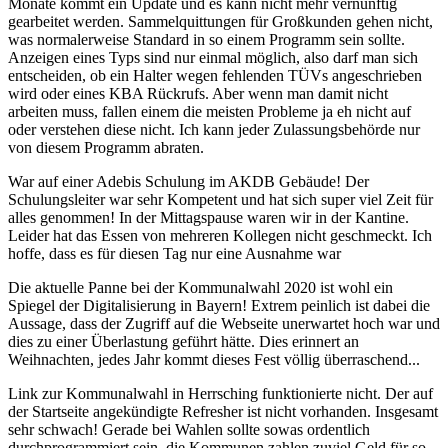
Monate kommt ein Update und es kann nicht mehr vernünftig
gearbeitet werden. Sammelquittungen für Großkunden gehen nicht,
was normalerweise Standard in so einem Programm sein sollte.
Anzeigen eines Typs sind nur einmal möglich, also darf man sich
entscheiden, ob ein Halter wegen fehlenden TÜVs angeschrieben
wird oder eines KBA Rückrufs. Aber wenn man damit nicht
arbeiten muss, fallen einem die meisten Probleme ja eh nicht auf
oder verstehen diese nicht. Ich kann jeder Zulassungsbehörde nur
von diesem Programm abraten.
War auf einer Adebis Schulung im AKDB Gebäude! Der
Schulungsleiter war sehr Kompetent und hat sich super viel Zeit für
alles genommen! In der Mittagspause waren wir in der Kantine.
Leider hat das Essen von mehreren Kollegen nicht geschmeckt. Ich
hoffe, dass es für diesen Tag nur eine Ausnahme war
Die aktuelle Panne bei der Kommunalwahl 2020 ist wohl ein
Spiegel der Digitalisierung in Bayern! Extrem peinlich ist dabei die
Aussage, dass der Zugriff auf die Webseite unerwartet hoch war und
dies zu einer Überlastung geführt hätte. Dies erinnert an
Weihnachten, jedes Jahr kommt dieses Fest völlig überraschend...
Link zur Kommunalwahl in Herrsching funktionierte nicht. Der auf
der Startseite angekündigte Refresher ist nicht vorhanden. Insgesamt
sehr schwach! Gerade bei Wahlen sollte sowas ordentlich
durchprogrammiert sein, die Kommunen zahlen zuviel Geld für so