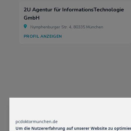
2U Agentur für InformationsTechnologie
GmbH
Nymphenburger Str. 4, 80335 München
PROFIL ANZEIGEN
pcdoktormunchen.de
Um die Nutzererfahrung auf unserer Website zu optimie