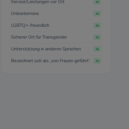
Service/Leistungen vor Ort
mehr
Ja
ch
Onlinetermine
Ja
LGBTQ+-freundlich
Ja
mehr
Sicherer Ort für Transgender
Ja
iten
nen
Unterstützung in anderen Sprachen
Ja
Bezeichnet sich als „von Frauen geführt“
Ja
mehr
mehr
blehnen