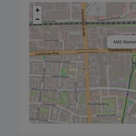
+
−
AMS Marketi
Datenschutz
Datenschutz-Be
Wir bitten um I