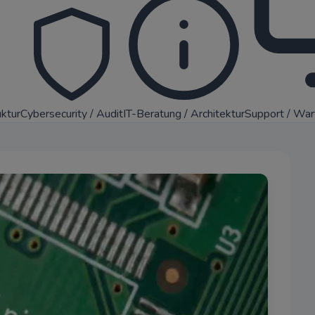
uktur
Cybersecurity / Audit
IT-Beratung / Architektur
Support / Wa