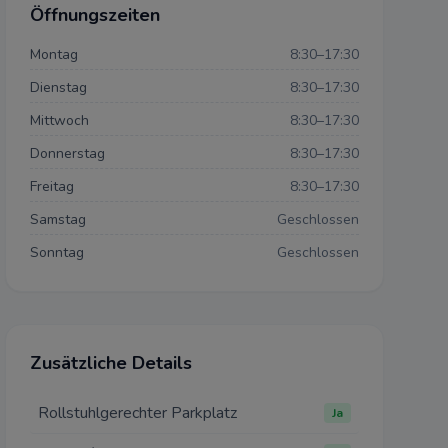
Öffnungszeiten
Montag
8:30–17:30
Dienstag
8:30–17:30
Mittwoch
8:30–17:30
Donnerstag
8:30–17:30
Freitag
8:30–17:30
Samstag
Geschlossen
Sonntag
Geschlossen
Zusätzliche Details
den dürfen:
Rollstuhlgerechter Parkplatz
Ja