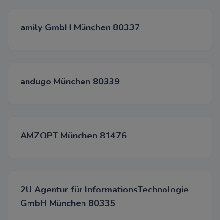
Wir verwenden diese Cookies,
Funktionalität zu verbessern u
amily GmbH München 80337
Personalisierung zu ermöglichen
Chats, Videos und der Nutzung
Medien.
Werbung
andugo München 80339
Diese Cookies werden über un
unseren Werbepartnern gesetz
AMZOPT München 81476
Akzepti
Spei
Able
2U Agentur für InformationsTechnologie
GmbH München 80335