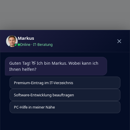
Markus
Online · IT-Beratung
Datenschutz
|
Kontakt
pcdoktormunchen.de
Guten Tag! 👋 Ich bin Markus. Wobei kann ich 
Um die Nutzererfahrung auf unserer Website zu
Ihnen helfen?
optimieren, verwenden wir Cookies. Diese helfen uns,
Besucherdaten zu analysieren, unsere Website
Premium-Eintrag im IT-Verzeichnis
kontinuierlich zu verbessern, personalisierte Inhalte zu
präsentieren und Ihnen insgesamt ein besseres Website-
Software-Entwicklung beauftragen
Erlebnis zu bieten. Für detaillierte Informationen über die
von uns eingesetzten Cookies besuchen Sie bitte unsere
PC-Hilfe in meiner Nähe
Cookie-Einstellungen.