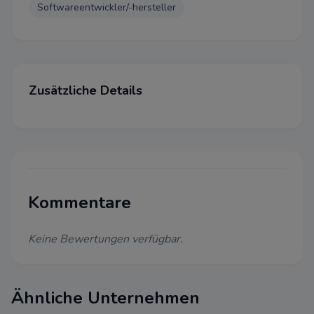
Einstellungen
Softwareentwickler/-hersteller
Wir bitten um Ihre Zustimmung
folgende Zwecke verwenden d
Notwendig
Zusätzliche Details
Diese Cookies sind für eine ei
Funktionalität unserer Website
können in unserem System nich
werden.
Performance
Kommentare
Dieser Cookie wird auf Website
Cloudflare verwenden, um ihre
beschleunigen und um Bedro
Keine Bewertungen verfügbar.
abzuwehren. Es werden keine 
Identifizierung der Benutzer 
weitergegeben.
Ähnliche Unternehmen
Funktional