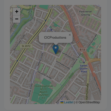
+
−
×
CICProductions
Leaflet
|
© OpenStreetMap