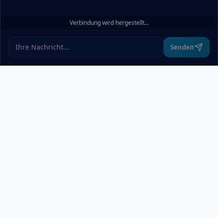
Alle akzeptieren
Verbindung wird hergestellt...
Ablehnen
Ändern
Senden
Über uns
pcdoktormünchen.de bietet einen übersichtlichen Überblick über
alle relevanten IT-Dienstleister in München und Umgebung –
ohne Werbung oder Rankings. Wer Computer Service,
technische Hilfe oder Reparaturen braucht, wird hier schnell
fündig. Wir treffen keine Vorauswahl und vergeben keine