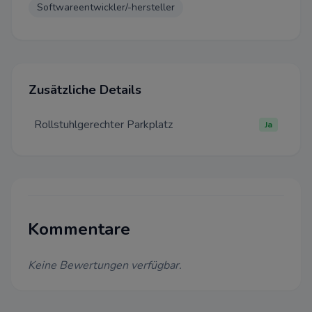
Softwareentwickler/-hersteller
Einstellungen
Wir bitten um Ihre Zustimmung
folgende Zwecke verwenden d
Zusätzliche Details
Notwendig
Rollstuhlgerechter Parkplatz
Diese Cookies sind für eine ei
Ja
Funktionalität unserer Website
können in unserem System nich
werden.
Performance
Dieser Cookie wird auf Website
Kommentare
Cloudflare verwenden, um ihre
beschleunigen und um Bedro
abzuwehren. Es werden keine 
Keine Bewertungen verfügbar.
Identifizierung der Benutzer 
weitergegeben.