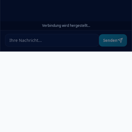
Alle akzeptieren
Verbindung wird hergestellt...
Ablehnen
Ändern
Senden
Über uns
pcdoktormünchen.de bietet einen übersichtlichen Überblick über
alle relevanten IT-Dienstleister in München und Umgebung –
ohne Werbung oder Rankings. Wer Computer Service,