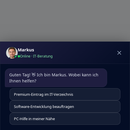
Markus
Online · IT-Beratung
Datenschutz
|
Kontakt
pcdoktormunchen.de
Guten Tag! 👋 Ich bin Markus. Wobei kann ich 
Um die Nutzererfahrung auf unserer Website zu
Ihnen helfen?
optimieren, verwenden wir Cookies. Diese helfen uns,
Besucherdaten zu analysieren, unsere Website
Premium-Eintrag im IT-Verzeichnis
kontinuierlich zu verbessern, personalisierte Inhalte zu
präsentieren und Ihnen insgesamt ein besseres Website-
Software-Entwicklung beauftragen
Erlebnis zu bieten. Für detaillierte Informationen über die
von uns eingesetzten Cookies besuchen Sie bitte unsere
PC-Hilfe in meiner Nähe
Cookie-Einstellungen.