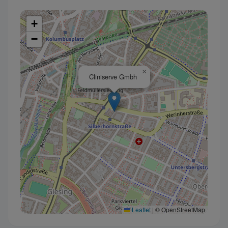
+
−
×
Cliniserve Gmbh
Leaflet
|
© OpenStreetMap