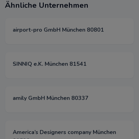
Funktional
Ähnliche Unternehmen
Wir verwenden diese Cookies,
Funktionalität zu verbessern u
Personalisierung zu ermöglichen
airport-pro GmbH München 80801
Chats, Videos und der Nutzung
Medien.
Werbung
Diese Cookies werden über un
SINNIQ e.K. München 81541
unseren Werbepartnern gesetz
Akzepti
amily GmbH München 80337
Spei
Able
America’s Designers company München