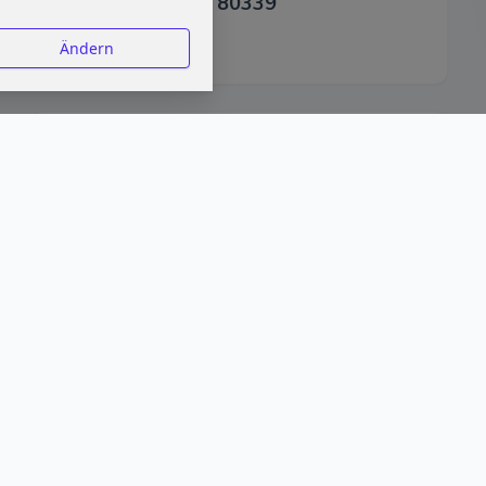
andugo München 80339
Ändern
IT Berater Mani Afschar Yazdi in München
Whistlerweg 27b, 81479 München
PROFIL ANZEIGEN
Internet IQ / 089-IT
Waldfriedhofstraße 36, 81377 München
PROFIL ANZEIGEN