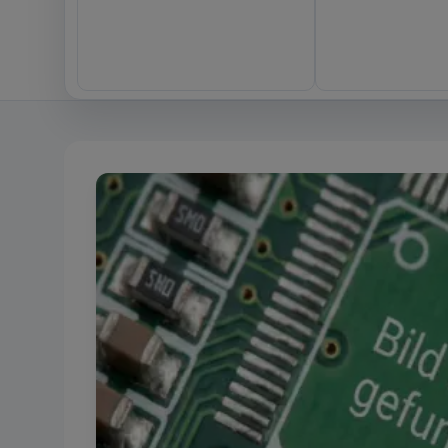
Datenschutz-Be
Wir bitten um I
Notwendig
Diese Cookies si
und können in u
Performance
Dieser Cookie wi
zu beschleunig
zur Identifizie
Funktional
Wir verwenden di
Personalisierung