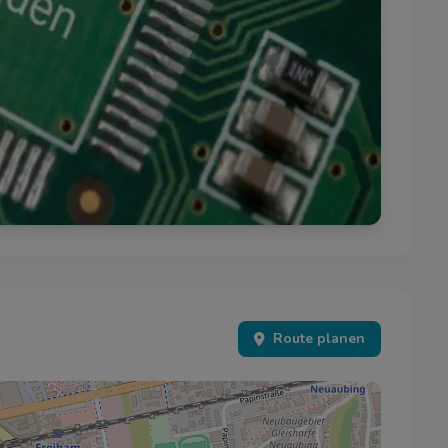
.
erden über unsere Website von unseren Werbepartnern gesetzt.
 alle
Speichern
A
Route planen