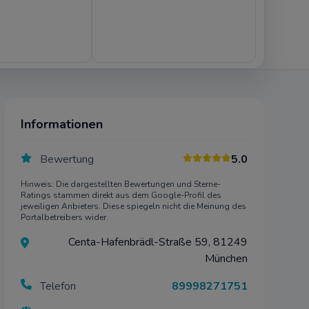
den dürfen:
mehr
Informationen
ch
Bewertung
5.0
mehr
Hinweis: Die dargestellten Bewertungen und Sterne-
Ratings stammen direkt aus dem Google-Profil des
iten
jeweiligen Anbieters. Diese spiegeln nicht die Meinung des
nen
Portalbetreibers wider.
Centa-Hafenbrädl-Straße 59, 81249
München
mehr
Telefon
89998271751