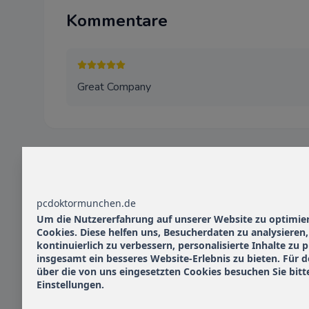
Kommentare
Great Company
Ähnliche Unternehmen
pcdoktormunchen.de
3D-Simulationssoftware München
Um die Nutzererfahrung auf unserer Website zu optimie
Cookies. Diese helfen uns, Besucherdaten zu analysieren
80997
kontinuierlich zu verbessern, personalisierte Inhalte zu
insgesamt ein besseres Website-Erlebnis zu bieten. Für d
über die von uns eingesetzten Cookies besuchen Sie bitt
Einstellungen.