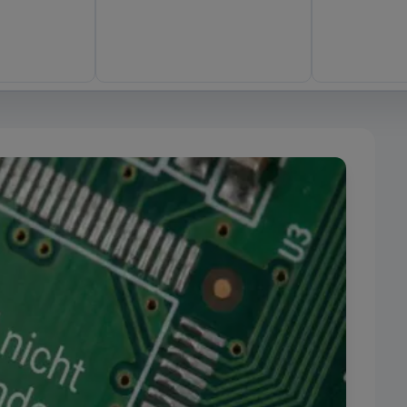
stimmungen
Einstellungen
Cookie-Richtlinie
hre Zustimmung, damit wir Ihre Daten für folgende Zwecke verwen
nd für eine einwandfreie Funktionalität unserer Website erforderli
nserem System nicht deaktiviert werden.
rd auf Websites gesetzt, die Cloudflare verwenden, um ihre Ladeze
en und um Bedrohungen abzuwehren. Es werden keine Informatio
rung der Benutzer gesammelt oder weitergegeben.
ese Cookies, um die Funktionalität zu verbessern und eine
 zu ermöglichen, z. B. bei Live-Chats, Videos und der Nutzung von