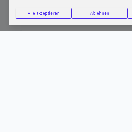
2U Agentur für
InformationsTechnologie GmbH
Alle akzeptieren
Ablehnen
München 80335
2U Agentur für InformationsTechnologie
GmbH
Nymphenburger Str. 4, 80335 München
PROFIL ANZEIGEN
2U Agentur für InformationsTechnologie
GmbH
Nymphenburger Str. 4, 80335 München
PROFIL ANZEIGEN