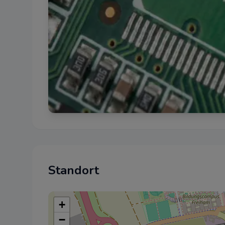
sozialen Medien
Werbung
Diese Cookies w
Akzeptiere
Standort
+
−