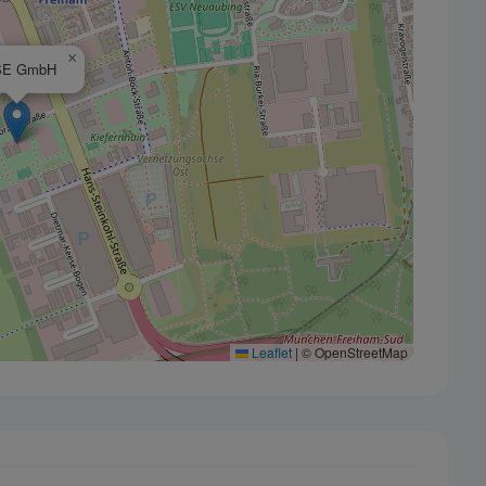
×
E GmbH
Leaflet
|
© OpenStreetMap