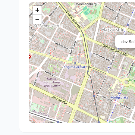
+
−
dev So