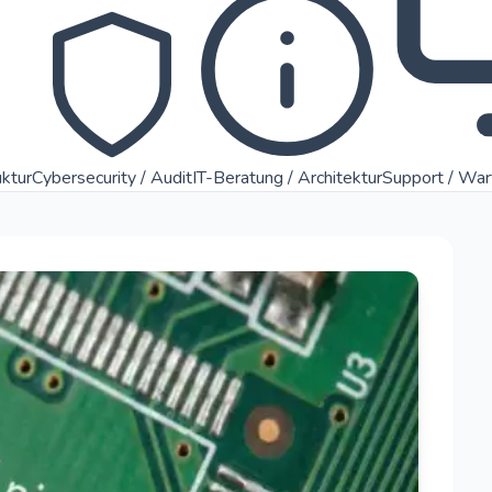
uktur
Cybersecurity / Audit
IT-Beratung / Architektur
Support / Wa