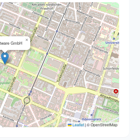
×
ftware GmbH
Leaflet
|
© OpenStreetMap