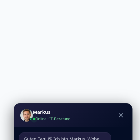
Markus
Online · IT-Beratung
Guten Tag! 👋 Ich bin Markus. Wobei 