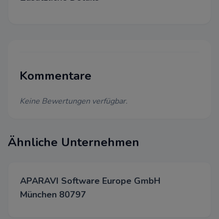
Dieser Cookie wird auf Website
Cloudflare verwenden, um ihre
beschleunigen und um Bedro
abzuwehren. Es werden keine 
Identifizierung der Benutzer 
weitergegeben.
Kommentare
Funktional
Wir verwenden diese Cookies,
Keine Bewertungen verfügbar.
Funktionalität zu verbessern u
Personalisierung zu ermöglichen
Chats, Videos und der Nutzung
Medien.
Ähnliche Unternehmen
Werbung
Diese Cookies werden über un
APARAVI Software Europe GmbH
unseren Werbepartnern gesetz
München 80797