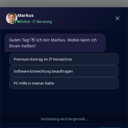
Markus
Online · IT-Beratung
Datenschutz
|
Kontakt
pcdoktormunchen.de
Guten Tag! 👋 Ich bin Markus. Wobei kann ich 
Um die Nutzererfahrung auf unserer Website zu
Ihnen helfen?
optimieren, verwenden wir Cookies. Diese helfen uns,
Besucherdaten zu analysieren, unsere Website
Premium-Eintrag im IT-Verzeichnis
kontinuierlich zu verbessern, personalisierte Inhalte zu
präsentieren und Ihnen insgesamt ein besseres Website-
Software-Entwicklung beauftragen
Erlebnis zu bieten. Für detaillierte Informationen über die
von uns eingesetzten Cookies besuchen Sie bitte unsere
PC-Hilfe in meiner Nähe
Cookie-Einstellungen.
Alle akzeptieren
Verbindung wird hergestellt...
Ablehnen