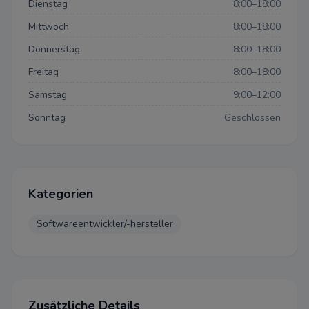
Dienstag
8:00–18:00
Mittwoch
8:00–18:00
Datenschutzeinstellun
Donnerstag
8:00–18:00
Freitag
8:00–18:00
Samstag
9:00–12:00
Datenschutz-Bestimmungen
Sonntag
Geschlossen
Einstellungen
Wir bitten um Ihre Zustimmung
folgende Zwecke verwenden d
Kategorien
Notwendig
Softwareentwickler/-hersteller
Diese Cookies sind für eine ei
Funktionalität unserer Website
können in unserem System nich
werden.
Zusätzliche Details
Performance