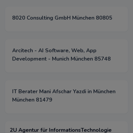
Akzepti
Spei
8020 Consulting GmbH München 80805
Able
Arcitech - AI Software, Web, App
Development - Munich München 85748
IT Berater Mani Afschar Yazdi in München
München 81479
2U Agentur für InformationsTechnologie