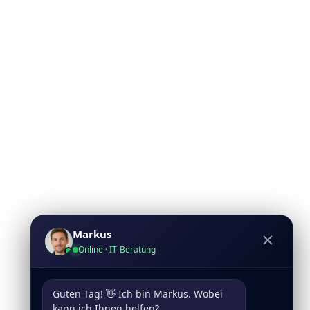
Markus
Online · IT-Beratung
Guten Tag! 👋 Ich bin Markus. Wobei 
kann ich Ihnen helfen?