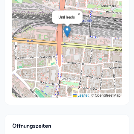
×
UniHeads
Leaflet
|
© OpenStreetMap
Öffnungszeiten