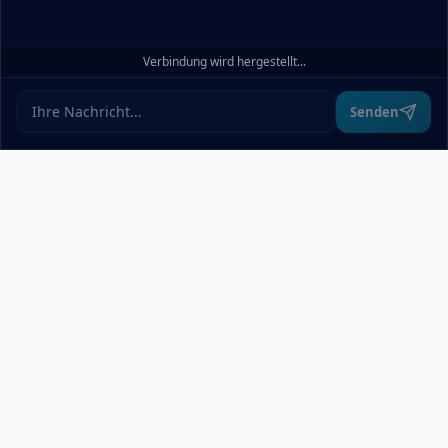
Verbindung wird hergestellt...
Senden
Über uns
pcdoktormünchen.de bietet einen übersichtlichen Überblick über
alle relevanten IT-Dienstleister in München und Umgebung –
ohne Werbung oder Rankings. Wer Computer Service,
technische Hilfe oder Reparaturen braucht, wird hier schnell
fündig. Wir treffen keine Vorauswahl und vergeben keine