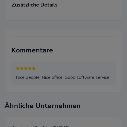
Zusätzliche Details
Wir bitten um Ihre Zustimmung
folgende Zwecke verwenden d
Notwendig
Diese Cookies sind für eine ei
Funktionalität unserer Website
können in unserem System nich
Kommentare
werden.
Performance
Dieser Cookie wird auf Website
Nice people. Nice office. Good software service
Cloudflare verwenden, um ihre
beschleunigen und um Bedro
abzuwehren. Es werden keine 
Identifizierung der Benutzer 
weitergegeben.
Ähnliche Unternehmen
Funktional
Wir verwenden diese Cookies,
Funktionalität zu verbessern u