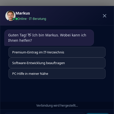
Markus
Online · IT-Beratung
Datenschutz
|
Kontakt
pcdoktormunchen.de
Guten Tag! 👋 Ich bin Markus. Wobei kann ich 
Um die Nutzererfahrung auf unserer Website zu
Ihnen helfen?
optimieren, verwenden wir Cookies. Diese helfen uns,
Besucherdaten zu analysieren, unsere Website
Premium-Eintrag im IT-Verzeichnis
kontinuierlich zu verbessern, personalisierte Inhalte zu
präsentieren und Ihnen insgesamt ein besseres Website-
Software-Entwicklung beauftragen
Erlebnis zu bieten. Für detaillierte Informationen über die
von uns eingesetzten Cookies besuchen Sie bitte unsere
PC-Hilfe in meiner Nähe
Cookie-Einstellungen.
Alle akzeptieren
Verbindung wird hergestellt...
Ablehnen