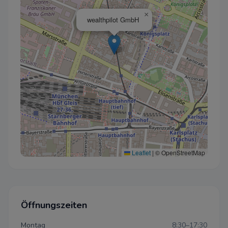
×
wealthpilot GmbH
Leaflet
|
© OpenStreetMap
Öffnungszeiten
Montag
8:30–17:30