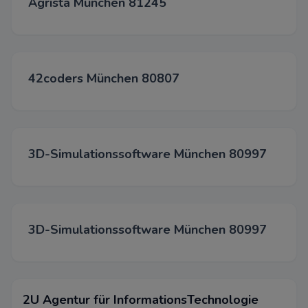
Agrista München 81245
Personalisierung zu ermöglichen
Chats, Videos und der Nutzung
Medien.
Werbung
42coders München 80807
Diese Cookies werden über un
unseren Werbepartnern gesetz
3D-Simulationssoftware München 80997
Akzepti
Spei
Able
3D-Simulationssoftware München 80997
2U Agentur für InformationsTechnologie