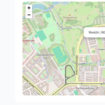
+
−
Werk24 | W