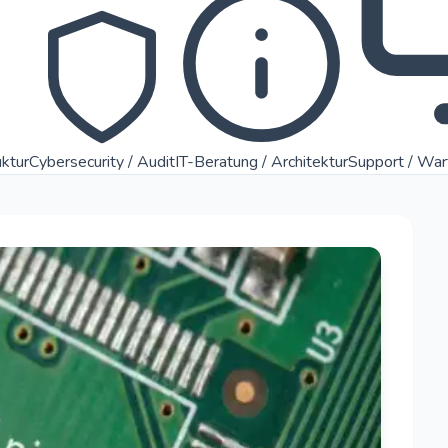
uktur
Cybersecurity / Audit
IT-Beratung / Architektur
Support / Wa