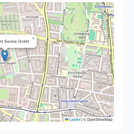
×
24 Service GmbH
Leaflet
|
© OpenStreetMap