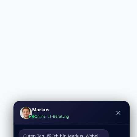
Markus
Online · IT-Beratung
Guten Tag! 👋 Ich bin Markus. Wobei 